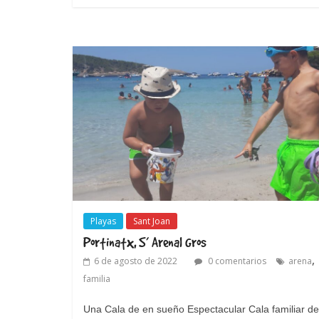
Playas
Sant Joan
Portinatx, S’ Arenal Gros
,
6 de agosto de 2022
0 comentarios
arena
familia
Una Cala de en sueño Espectacular Cala familiar d