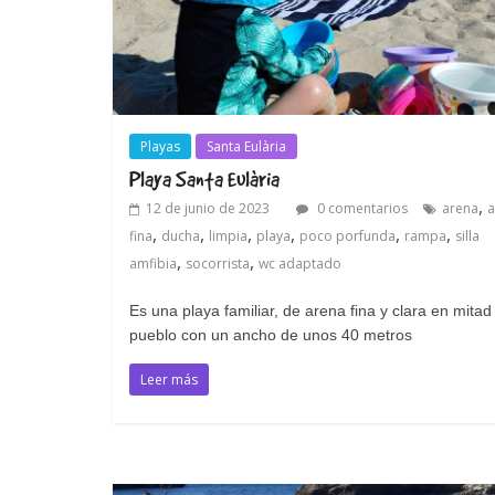
Playas
Santa Eulària
Playa Santa Eulària
,
12 de junio de 2023
0 comentarios
arena
a
,
,
,
,
,
,
fina
ducha
limpia
playa
poco porfunda
rampa
silla
,
,
amfibia
socorrista
wc adaptado
Es una playa familiar, de arena fina y clara en mitad
pueblo con un ancho de unos 40 metros
Leer más