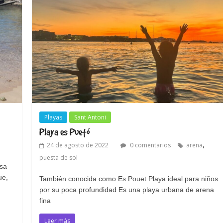
Playas
Sant Antoni
Playa es Puetó
,
24 de agosto de 2022
0 comentarios
arena
puesta de sol
osa
ue,
También conocida como Es Pouet Playa ideal para niños
por su poca profundidad Es una playa urbana de arena
fina
Leer más