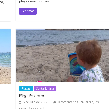
playas más bonitas
za,
Leer más
Playas
Santa Eulària
Playa Es Canar
,
8 de julio de 2022
0 comentarios
arena
es
,
,
canar
fiestas
sol