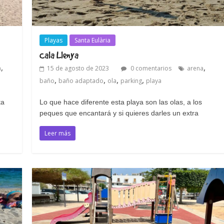
Playas
Santa Eulària
Cala Llenya
,
,
a
15 de agosto de 2023
0 comentarios
arena
,
,
,
,
baño
baño adaptado
ola
parking
playa
ta
Lo que hace diferente esta playa son las olas, a los
peques que encantará y si quieres darles un extra
Leer más