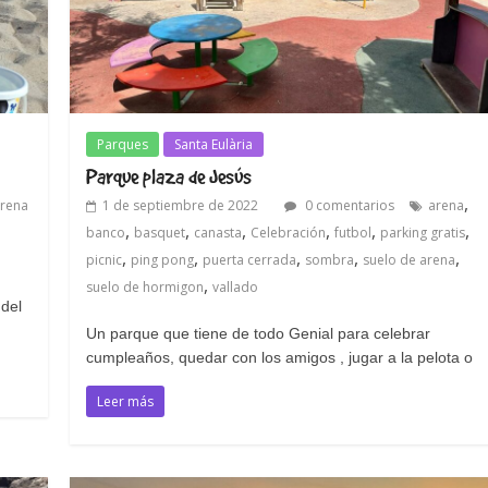
Parques
Santa Eulària
Parque plaza de Jesús
,
rena
1 de septiembre de 2022
0 comentarios
arena
,
,
,
,
,
,
banco
basquet
canasta
Celebración
futbol
parking gratis
,
,
,
,
,
picnic
ping pong
puerta cerrada
sombra
suelo de arena
,
suelo de hormigon
vallado
 del
Un parque que tiene de todo Genial para celebrar
cumpleaños, quedar con los amigos , jugar a la pelota o
Leer más