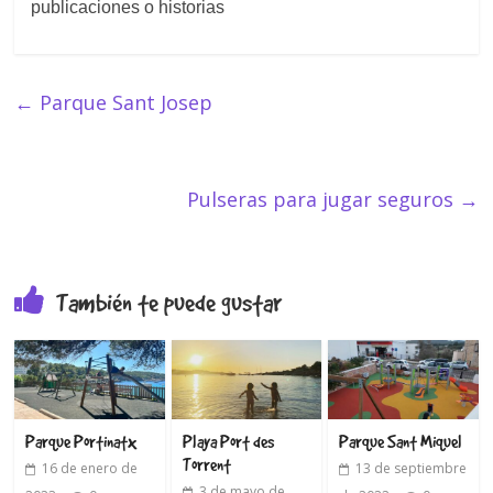
publicaciones o historias
←
Parque Sant Josep
Pulseras para jugar seguros
→
También te puede gustar
Parque Portinatx
Playa Port des
Parque Sant Miquel
Torrent
16 de enero de
13 de septiembre
3 de mayo de