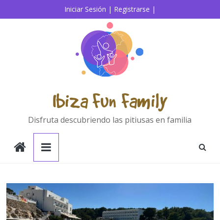
Saltar
Iniciar Sesión |
Registrarse |
al
contenido
Ibiza Fun Family
Disfruta descubriendo las pitiusas en familia