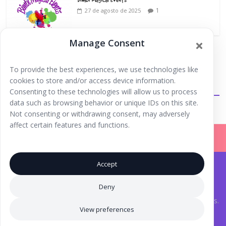
1
27 de agosto de 2025
Manage Consent
To provide the best experiences, we use technologies like
cookies to store and/or access device information.
Extraescolares
Consenting to these technologies will allow us to process
data such as browsing behavior or unique IDs on this site.
Not consenting or withdrawing consent, may adversely
affect certain features and functions.
Accept
Iniciar Sesión |
Registrarse |
Copyright © 2026
Ibiza Fun Family
. Todos los derechos
Deny
reservados.
Aviso Legal
.
® Marca Registrada. Una iniciativa de
Inma Tutor
y Laura Torres.
View preferences
Iconos creados por Eucalyp - Flaticon
Diseños del feed de Instagram atribuibles a
Layra