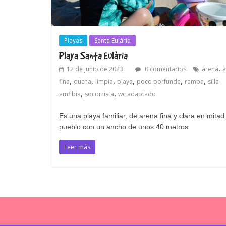
Playas
Santa Eulària
Playa Santa Eulària
,
12 de junio de 2023
0 comentarios
arena
a
,
,
,
,
,
,
fina
ducha
limpia
playa
poco porfunda
rampa
silla
,
,
amfibia
socorrista
wc adaptado
Es una playa familiar, de arena fina y clara en mitad
pueblo con un ancho de unos 40 metros
Leer más