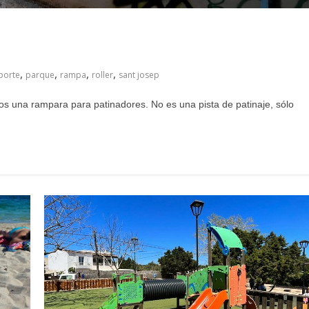
,
,
,
,
porte
parque
rampa
roller
sant josep
s una rampara para patinadores. No es una pista de patinaje, sólo