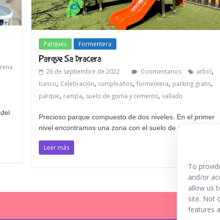
Parques
Formentera
Parque Sa Dracera
rena
,
26 de septiembre de 2022
0 comentarios
arbol
,
,
,
,
,
banco
Celebración
cumpleaños
formentera
parking gratis
,
,
,
parque
rampa
suelo de goma y cemento
vallado
 del
Precioso parque compuesto de dos niveles. En el primer
nivel encontramos una zona con el suelo de goma y otro
Leer más
To provid
and/or ac
allow us 
site. Not
features a