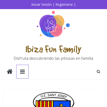
Saltar
Iniciar Sesión |
Registrarse |
al
contenido
Ibiza Fun Family
Disfruta descubriendo las pitiusas en familia