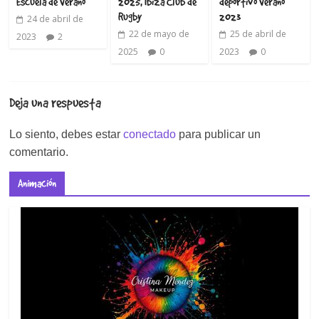
Escuela de Verano
2025, Ibiza Club de
deportivo Verano
Rugby
2023
24 de abril de
22 de mayo de
25 de abril de
2023
2
2025
0
2023
0
Deja una respuesta
Lo siento, debes estar
conectado
para publicar un
comentario.
Animación