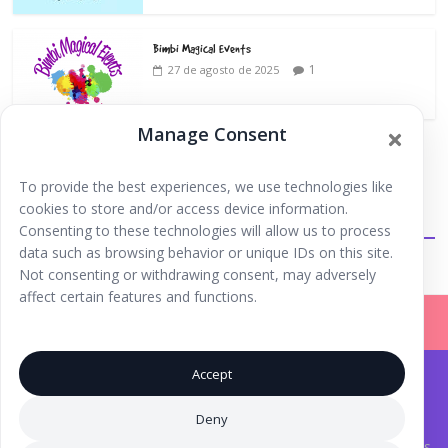
Bimbi Magical Events
1
27 de agosto de 2025
Manage Consent
To provide the best experiences, we use technologies like
cookies to store and/or access device information.
Extraescolares
Consenting to these technologies will allow us to process
data such as browsing behavior or unique IDs on this site.
Not consenting or withdrawing consent, may adversely
affect certain features and functions.
Accept
Iniciar Sesión |
Registrarse |
Copyright © 2026
Ibiza Fun Family
. Todos los derechos
Deny
reservados.
Aviso Legal
.
® Marca Registrada. Una iniciativa de
Inma Tutor
y Laura Torres.