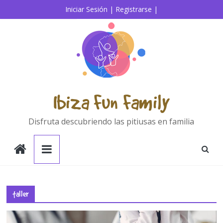
Saltar
Iniciar Sesión |
Registrarse |
al
contenido
Ibiza Fun Family
Disfruta descubriendo las pitiusas en familia
taller