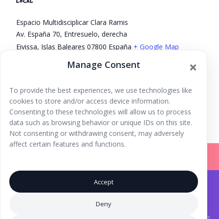
LOCAL
Espacio Multidisciplicar Clara Ramis
Av. España 70, Entresuelo, derecha
Eivissa
,
Islas Baleares
07800
España
+ Google Map
Phone
Manage Consent
618957237
To provide the best experiences, we use technologies like
Taller de acuarela
Espectáculo de magia con Shado
cookies to store and/or access device information.
Cleptómago
Consenting to these technologies will allow us to process
data such as browsing behavior or unique IDs on this site.
Not consenting or withdrawing consent, may adversely
affect certain features and functions.
Accept
Iniciar Sesión |
Registrarse |
Copyright © 2026
Ibiza Fun Family
. Todos los derechos
Deny
reservados.
Aviso Legal
.
® Marca Registrada. Una iniciativa de
Inma Tutor
y Laura Torres.