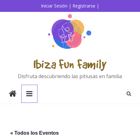
Saltar
Iniciar Sesión |
Registrarse |
al
contenido
Ibiza Fun Family
Disfruta descubriendo las pitiusas en familia
« Todos los Eventos