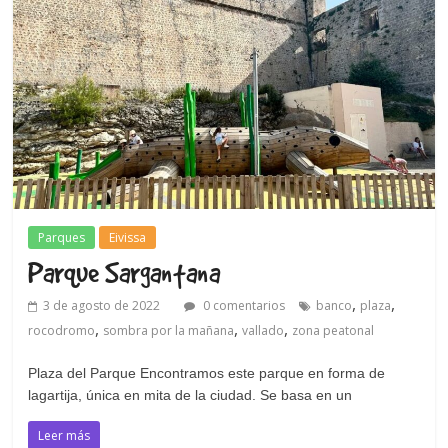
Parques
Eivissa
Parque Sargantana
,
,
3 de agosto de 2022
0 comentarios
banco
plaza
,
,
,
rocodromo
sombra por la mañana
vallado
zona peatonal
Plaza del Parque Encontramos este parque en forma de
lagartija, única en mita de la ciudad. Se basa en un
Leer más