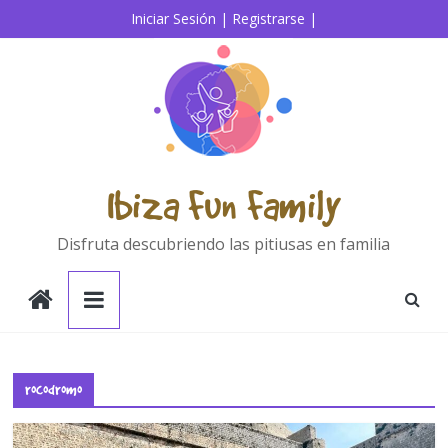
Saltar
Iniciar Sesión |
Registrarse |
al
contenido
Ibiza Fun Family
Disfruta descubriendo las pitiusas en familia
rocodromo