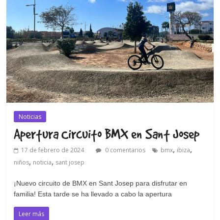
Noticias
Apertura Circuito BMX en Sant Josep
,
,
17 de febrero de 2024
0 comentarios
bmx
ibiza
,
,
niños
noticia
sant josep
¡Nuevo circuito de BMX en Sant Josep para disfrutar en
familia! Esta tarde se ha llevado a cabo la apertura
Leer más