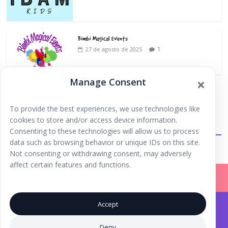
Bimbi Magical Events
1
27 de agosto de 2025
Manage Consent
To provide the best experiences, we use technologies like
cookies to store and/or access device information.
Extraescolares
Consenting to these technologies will allow us to process
data such as browsing behavior or unique IDs on this site.
Not consenting or withdrawing consent, may adversely
affect certain features and functions.
Accept
Iniciar Sesión |
Registrarse |
Copyright © 2026
Ibiza Fun Family
. Todos los derechos
Deny