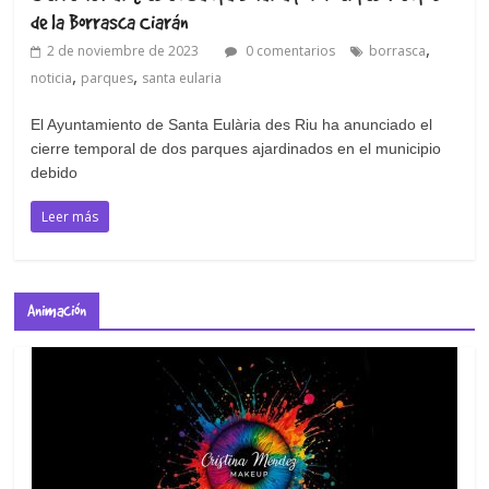
de la Borrasca Ciarán
,
2 de noviembre de 2023
0 comentarios
borrasca
,
,
noticia
parques
santa eularia
El Ayuntamiento de Santa Eulària des Riu ha anunciado el
cierre temporal de dos parques ajardinados en el municipio
debido
Leer más
Animación