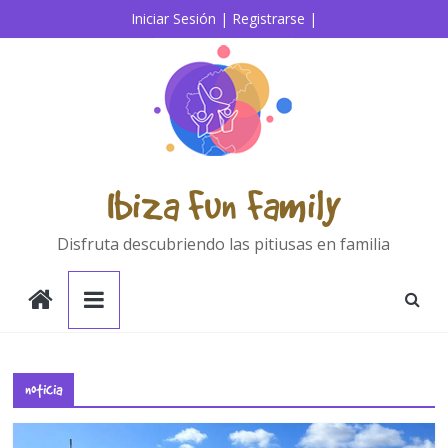
Saltar
Iniciar Sesión |
Registrarse |
al
contenido
Ibiza Fun Family
Disfruta descubriendo las pitiusas en familia
noticia