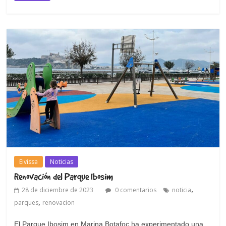
Eivissa
Noticias
Renovación del Parque Ibosim
,
28 de diciembre de 2023
0 comentarios
noticia
,
parques
renovacion
El Parque Ibosim en Marina Botafoc ha experimentado una