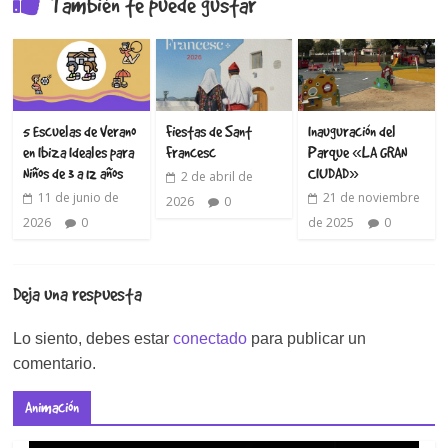
También te puede gustar
5 Escuelas de Verano
Fiestas de Sant
Inauguración del
en Ibiza Ideales para
Francesc
Parque «LA GRAN
Niños de 3 a 12 años
CIUDAD»
2 de abril de
11 de junio de
21 de noviembre
2026
0
2026
0
de 2025
0
Deja una respuesta
Lo siento, debes estar
conectado
para publicar un
comentario.
Animación