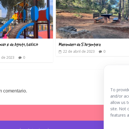
do 8 de Agosto, Edificio
Merendero de S’Argentera
22 de abril de 2023
0
o de 2023
0
To provid
n comentario.
and/or ac
allow us 
site. Not
features a