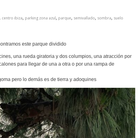
,
,
,
,
,
,
centro ibiza
parking zona azul
parque
semivallado
sombra
suelo
contramos este parque dividido
nes, una rueda giratoria y dos columpios, una atracción por
calones para llegar de una a otra o por una rampa de
 goma pero lo demás es de tierra y adoquines