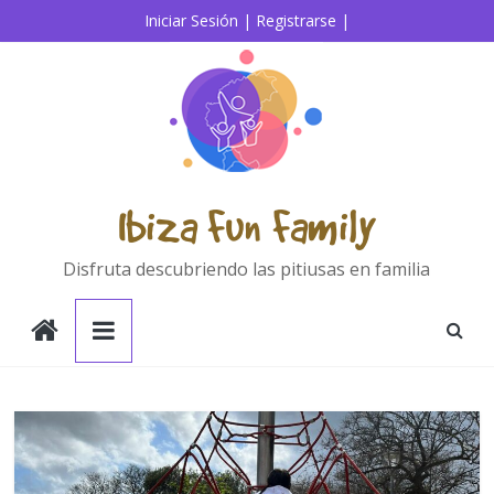
Saltar
Iniciar Sesión |
Registrarse |
al
contenido
Ibiza Fun Family
Disfruta descubriendo las pitiusas en familia