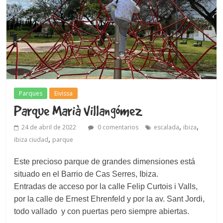
Parques
Eivissa
Parque Marià Villangómez
,
,
24 de abril de 2022
0 comentarios
escalada
ibiza
,
ibiza ciudad
parque
Este precioso parque de grandes dimensiones está
situado en el Barrio de Cas Serres, Ibiza.
Entradas de acceso por la calle Felip Curtois i Valls,
por la calle de Ernest Ehrenfeld y por la av. Sant Jordi,
todo vallado y con puertas pero siempre abiertas.