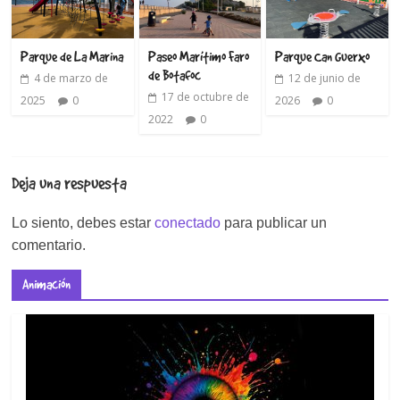
Parque de La Marina
Paseo Marítimo Faro
Parque Can Guerxo
de Botafoc
4 de marzo de
12 de junio de
17 de octubre de
2025
0
2026
0
2022
0
Deja una respuesta
Lo siento, debes estar
conectado
para publicar un
comentario.
Animación