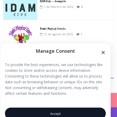
IDAM Kids – Animación
0
1 de febrero de 2026
Bimbi Magical Events
1
27 de agosto de 2025
Manage Consent
To provide the best experiences, we use technologies like
cookies to store and/or access device information.
Extraescolares
Consenting to these technologies will allow us to process
data such as browsing behavior or unique IDs on this site.
Not consenting or withdrawing consent, may adversely
affect certain features and functions.
Accept
Iniciar Sesión |
Registrarse |