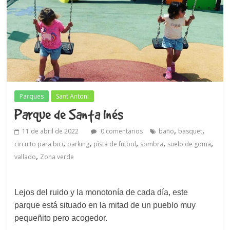
Parques
Sant Antoni
Parque de Santa Inés
,
,
11 de abril de 2022
0 comentarios
baño
basquet
,
,
,
,
,
circuito para bici
parking
pìsta de futbol
sombra
suelo de goma
,
vallado
Zona verde
Lejos del ruido y la monotonía de cada día, este
parque está situado en la mitad de un pueblo muy
pequeñito pero acogedor.