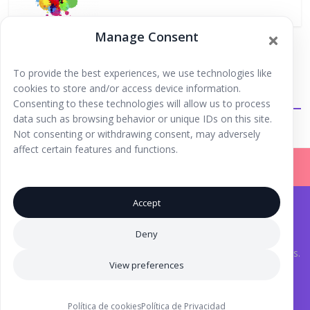
Manage Consent
To provide the best experiences, we use technologies like
cookies to store and/or access device information.
Extraescolares
Consenting to these technologies will allow us to process
data such as browsing behavior or unique IDs on this site.
Not consenting or withdrawing consent, may adversely
affect certain features and functions.
Accept
Iniciar Sesión |
Registrarse |
Copyright © 2026
Ibiza Fun Family
. Todos los derechos
Deny
reservados.
Aviso Legal
.
® Marca Registrada. Una iniciativa de
Inma Tutor
y Laura Torres.
View preferences
Iconos creados por Eucalyp - Flaticon
Diseños del feed de Instagram atribuibles a
Layra
Política de cookies
Política de Privacidad