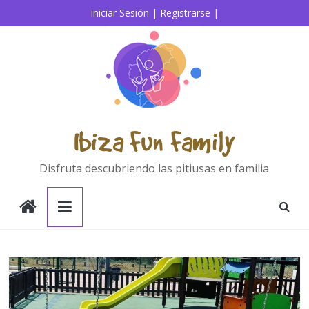
Saltar
Iniciar Sesión |
Registrarse |
al
contenido
Ibiza Fun Family
Disfruta descubriendo las pitiusas en familia