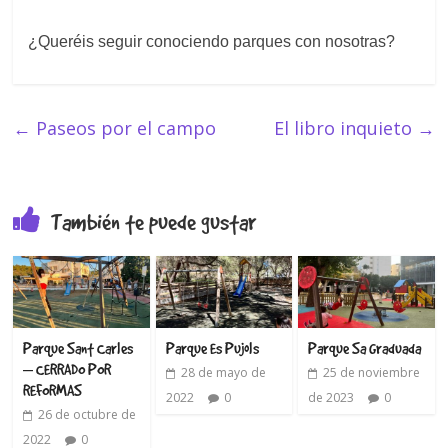
¿Queréis seguir conociendo parques con nosotras?
←
Paseos por el campo
El libro inquieto
→
También te puede gustar
Parque Sant Carles
Parque Es Pujols
Parque Sa Graduada
– CERRADO POR
28 de mayo de
25 de noviembre
REFORMAS
2022
0
de 2023
0
26 de octubre de
2022
0