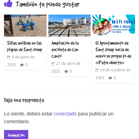
También te puede gustar
Sillas anfibias en las
Ampliación de la
El Ayuntamiento de
playas de Sant Josep
escoleta de Can
Sant Josep inicia de
Cantó
nuevo su proyecto de
9 de junio de
«Patis Oberts»
27 de abril de
2023
0
24 de octubre de
2025
0
2023
0
Deja una respuesta
Lo siento, debes estar
conectado
para publicar un
comentario.
Animación