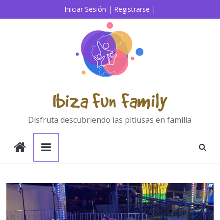
Saltar
Iniciar Sesión |
Registrarse |
al
contenido
Ibiza Fun Family
Disfruta descubriendo las pitiusas en familia