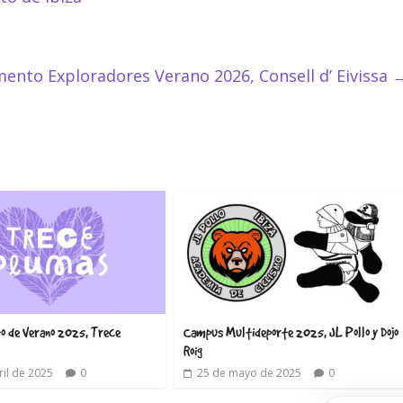
nto Exploradores Verano 2026, Consell d’ Eivissa
 de Verano 2025, Trece
Campus Multideporte 2025, JL Pollo y Dojo
Roig
ril de 2025
0
25 de mayo de 2025
0