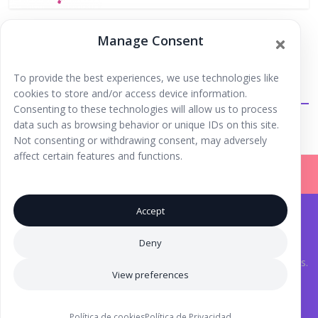
Manage Consent
To provide the best experiences, we use technologies like
Extraescolares
cookies to store and/or access device information.
Consenting to these technologies will allow us to process
data such as browsing behavior or unique IDs on this site.
Not consenting or withdrawing consent, may adversely
affect certain features and functions.
Accept
Iniciar Sesión |
Registrarse |
Copyright © 2026
Ibiza Fun Family
. Todos los derechos
Deny
reservados.
Aviso Legal
.
® Marca Registrada. Una iniciativa de
Inma Tutor
y Laura Torres.
View preferences
Iconos creados por Eucalyp - Flaticon
Diseños del feed de Instagram atribuibles a
Layra
Política de cookies
Política de Privacidad