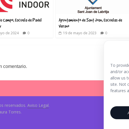
de Campo, Escuela de Padel
Ayuntamiento de Sant Joan, Escuelas de
4
Verano
ayo de 2024
0
19 de mayo de 2023
0
To provid
n comentario.
and/or ac
allow us 
site. Not
features a
os reservados.
Aviso Legal
.
aura Torres.