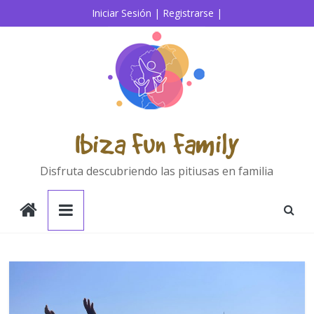
Saltar
Iniciar Sesión |
Registrarse |
al
contenido
Ibiza Fun Family
Disfruta descubriendo las pitiusas en familia