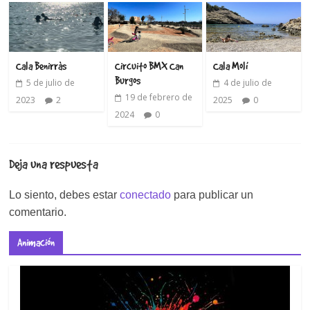
Cala Benirràs
Circuito BMX Can
Cala Molí
Burgos
5 de julio de
4 de julio de
19 de febrero de
2023
2
2025
0
2024
0
Deja una respuesta
Lo siento, debes estar
conectado
para publicar un
comentario.
Animación