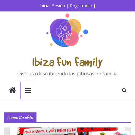
Saltar
Iniciar Sesión |
Registrarse |
al
contenido
Ibiza Fun Family
Disfruta descubriendo las pitiusas en familia
planes con niños