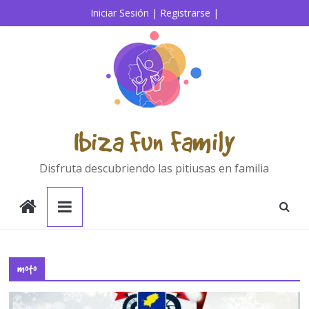
Saltar
Iniciar Sesión |
Registrarse |
al
contenido
Ibiza Fun Family
Disfruta descubriendo las pitiusas en familia
moto