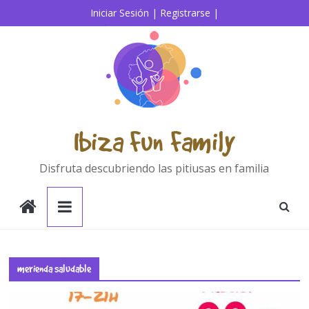
Saltar
Iniciar Sesión |
Registrarse |
al
contenido
Ibiza Fun Family
Disfruta descubriendo las pitiusas en familia
merienda saludable