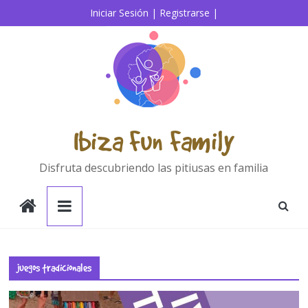
Saltar
Iniciar Sesión |
Registrarse |
al
contenido
Ibiza Fun Family
Disfruta descubriendo las pitiusas en familia
juegos tradicionales