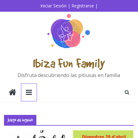
Saltar
Iniciar Sesión |
Registrarse |
al
contenido
Ibiza Fun Family
Disfruta descubriendo las pitiusas en familia
juego de ingenio