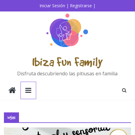
Saltar
Iniciar Sesión |
Registrarse |
al
contenido
Ibiza Fun Family
Disfruta descubriendo las pitiusas en familia
hojas