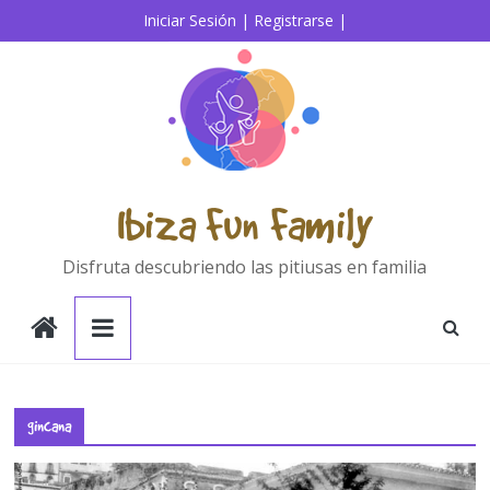
Saltar
Iniciar Sesión |
Registrarse |
al
contenido
Ibiza Fun Family
Disfruta descubriendo las pitiusas en familia
gincana