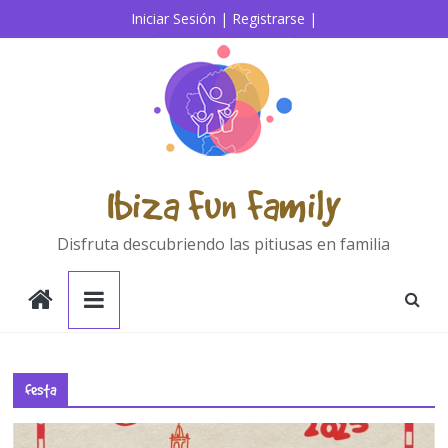
Saltar
Iniciar Sesión |
Registrarse |
al
contenido
Ibiza Fun Family
Disfruta descubriendo las pitiusas en familia
festa