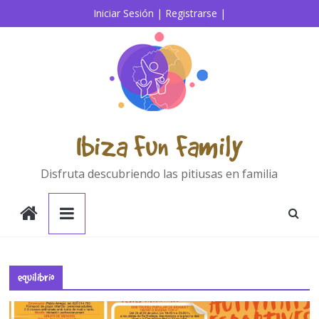
Saltar
Iniciar Sesión |
Registrarse |
al
contenido
Ibiza Fun Family
Disfruta descubriendo las pitiusas en familia
equilibrio