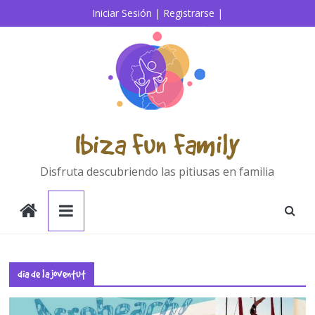
Saltar
Iniciar Sesión |
Registrarse |
al
contenido
Ibiza Fun Family
Disfruta descubriendo las pitiusas en familia
dia de la joventut