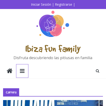
Saltar
Iniciar Sesión |
Registrarse |
al
contenido
Ibiza Fun Family
Disfruta descubriendo las pitiusas en familia
Carrera