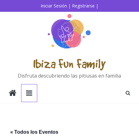
Saltar
Iniciar Sesión |
Registrarse |
al
contenido
Ibiza Fun Family
Disfruta descubriendo las pitiusas en familia
« Todos los Eventos