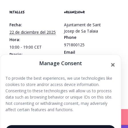
DETALLES
ORGANIZADOR
Fecha:
Ajuntament de Sant
Josep de Sa Talaia
22 de diciembre del 2025
Phone
Hora:
971800125
10:00 - 19:00
CET
Email
Precio:
alcaldia@santjosep.org
Gratuito
Manage Consent
Ver la web Organizador
To provide the best experiences, we use technologies like
Feria de
FreaXmas. espacios mágicos, cuentacuentos,
cookies to store and/or access device information.
tren Navideño, caseta de Papa Noel
Atracciones
Consenting to these technologies will allow us to process
data such as browsing behavior or unique IDs on this site.
Not consenting or withdrawing consent, may adversely
affect certain features and functions.