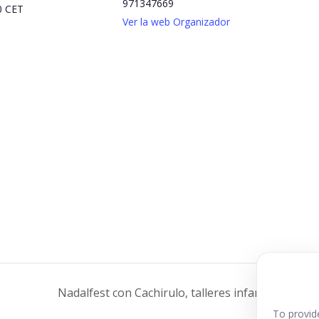
971347669
00
CET
Ver la web Organizador
Nadalfest con Cachirulo, talleres infantiles navi
To provid