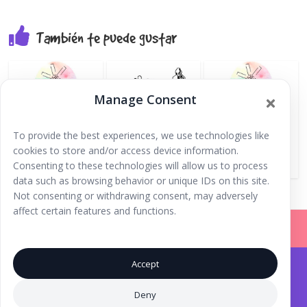
También te puede gustar
Manage Consent
Extraescolares
Associación Cultural
AFA CEIP Puig d’ en
To provide the best experiences, we use technologies like
2024/2025 – CEIP
Colla de Vila, Ball
Valls –
cookies to store and/or access device information.
Puig d’en Valls
Pagès
Extraescolares
Consenting to these technologies will allow us to process
2025/26
data such as browsing behavior or unique IDs on this site.
Not consenting or withdrawing consent, may adversely
affect certain features and functions.
Accept
Iniciar Sesión |
Registrarse |
Copyright © 2026
Ibiza Fun Family
. Todos los derechos
Deny
reservados.
Aviso Legal
.