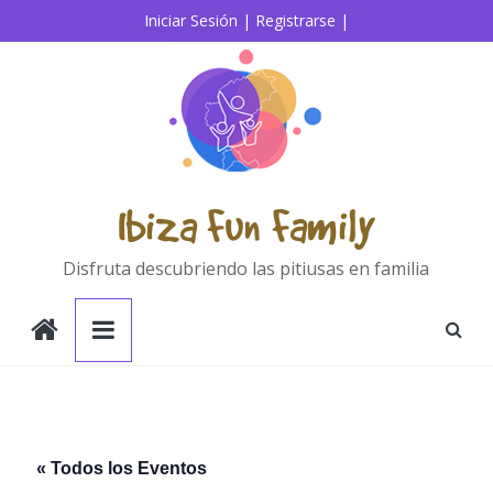
Saltar
Iniciar Sesión |
Registrarse |
al
contenido
Ibiza Fun Family
Disfruta descubriendo las pitiusas en familia
« Todos los Eventos