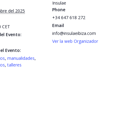
Insulae
Phone
mbre del 2025
+34 647 618 272
Email
00
CET
info@insulaeibiza.com
el Evento:
Ver la web Organizador
el Evento:
tos
,
manualidades
,
ños
,
talleres