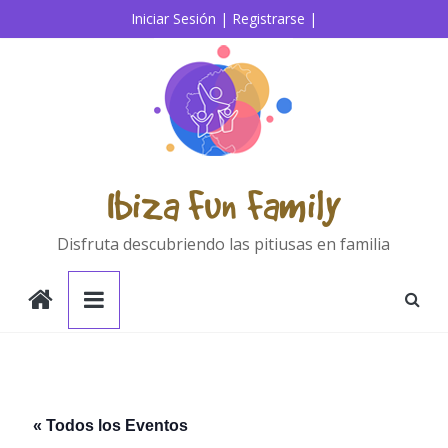
Saltar
Iniciar Sesión |
Registrarse |
al
contenido
Ibiza Fun Family
Disfruta descubriendo las pitiusas en familia
« Todos los Eventos