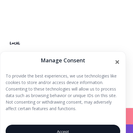
LOCAL
Espai Crisàlide
Manage Consent
C/ Canaries, n37
Eivissa
,
Islas Baleares
07800
España
+ Google Map
To provide the best experiences, we use technologies like
cookies to store and/or access device information.
Jornada puertas abiertas Cei Corrillos
Danza en la plaza
Consenting to these technologies will allow us to process
data such as browsing behavior or unique IDs on this site.
Not consenting or withdrawing consent, may adversely
affect certain features and functions.
Accept