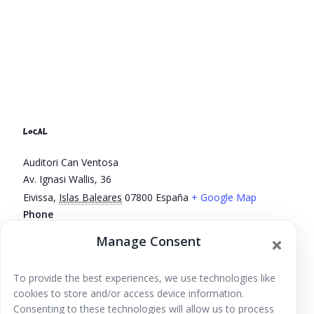
LOCAL
Auditori Can Ventosa
Av. Ignasi Wallis, 36
Eivissa
,
Islas Baleares
07800
España
+ Google Map
Phone
971310111
Manage Consent
Ver la web Local
To provide the best experiences, we use technologies like
Conciertos Niños Raros,
Los Sábados jugamos en la
cookies to store and/or access device information.
Plaza
Vilanits
Consenting to these technologies will allow us to process