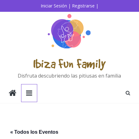
Saltar
Iniciar Sesión |
Registrarse |
al
contenido
Ibiza Fun Family
Disfruta descubriendo las pitiusas en familia
« Todos los Eventos