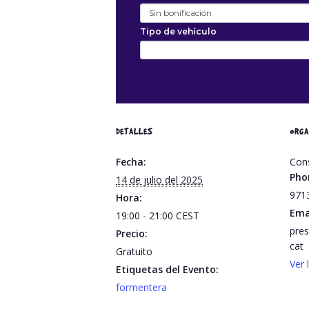
DETALLES
ORGA
Fecha:
Con
Pho
14 de julio del 2025
971
Hora:
Ema
19:00 - 21:00
CEST
pres
Precio:
cat
Gratuito
Ver 
Etiquetas del Evento:
formentera