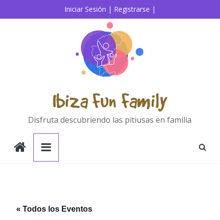
Saltar
Iniciar Sesión |
Registrarse |
al
contenido
Ibiza Fun Family
Disfruta descubriendo las pitiusas en familia
« Todos los Eventos