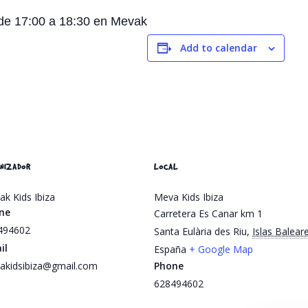
 de 17:00 a 18:30 en Mevak
Add to calendar
NIZADOR
LOCAL
k Kids Ibiza
Meva Kids Ibiza
ne
Carretera Es Canar km 1
494602
Santa Eulària des Riu
,
Islas Balear
il
España
+ Google Map
akidsibiza@gmail.com
Phone
628494602