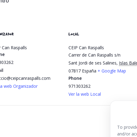
ntro
NIZADOR
LOCAL
 Can Raspalls
CEIP Can Raspalls
ne
Carrer de Can Raspalls s/n
303262
Sant Jordi de ses Salines
,
Islas Bal
il
07817
España
+ Google Map
ccio@ceipcanraspalls.com
Phone
la web Organizador
971303262
Ver la web Local
To provid
and/or ac