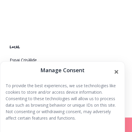
LOCAL
Espai Crisàlide
C/ Canaries, n37
Manage Consent
Eivissa
,
Islas Baleares
07800
España
+ Google Map
To provide the best experiences, we use technologies like
Cuentacuentos. Tu
Día del libro en Ibiza. Talleres infantiles,
cookies to store and/or access device information.
cuentacuentos y mucho más
carita y tu boquita
Consenting to these technologies will allow us to process
data such as browsing behavior or unique IDs on this site.
Not consenting or withdrawing consent, may adversely
affect certain features and functions.