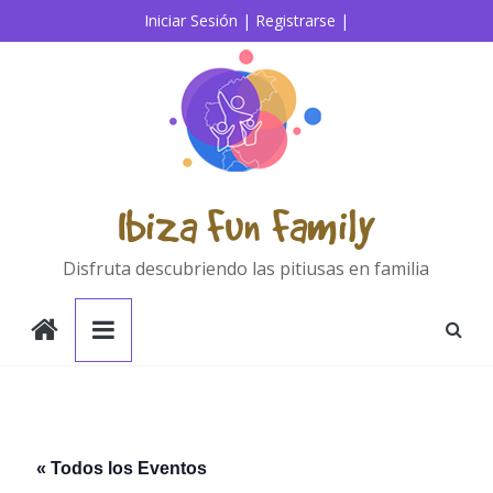
Saltar
Iniciar Sesión |
Registrarse |
al
contenido
Ibiza Fun Family
Disfruta descubriendo las pitiusas en familia
« Todos los Eventos