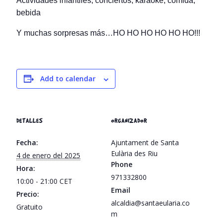
Actividades infantiles, conciertos, karaoke, comida,
bebida
Y muchas sorpresas más…HO HO HO HO HO HO!!!
Add to calendar
DETALLES
ORGANIZADOR
Fecha:
Ajuntament de Santa
Eulària des Riu
4 de enero del 2025
Phone
Hora:
971332800
10:00 - 21:00
CET
Email
Precio:
alcaldia@santaeularia.co
Gratuito
m