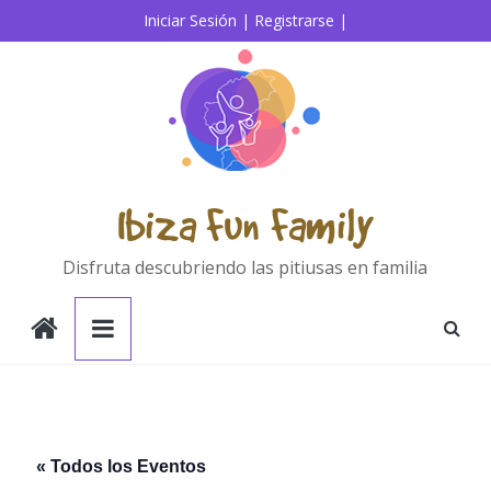
Saltar
Iniciar Sesión |
Registrarse |
al
contenido
Ibiza Fun Family
Disfruta descubriendo las pitiusas en familia
« Todos los Eventos