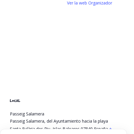
Ver la web Organizador
LOCAL
Passeig Salamera
Passeig Salamera, del Ayuntamiento hacia la playa
Santa Eulària des Riu
,
Islas Baleares
07840
España
+