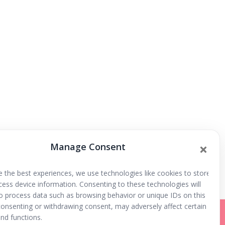
Manage Consent
l, circo , clown, musical del Rey León
e the best experiences, we use technologies like cookies to store
cess device information. Consenting to these technologies will
to process data such as browsing behavior or unique IDs on this
 consenting or withdrawing consent, may adversely affect certain
nd functions.