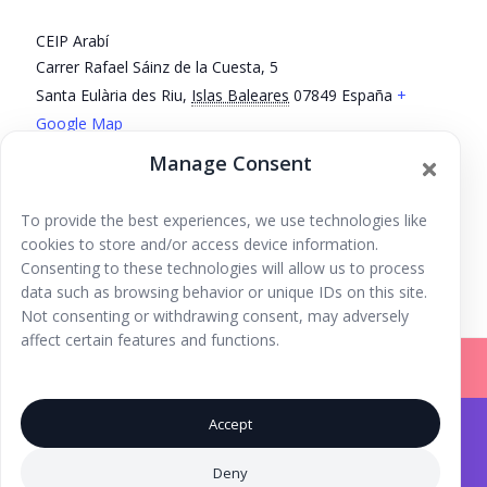
CEIP Arabí
Carrer Rafael Sáinz de la Cuesta, 5
Santa Eulària des Riu
,
Islas Baleares
07849
España
+
Google Map
Phone
Manage Consent
971 33 28 29
To provide the best experiences, we use technologies like
Fiesta de la Primavera en el Ceip Es
Taller de yoga en
cookies to store and/or access device information.
familia
Vedrá
Consenting to these technologies will allow us to process
data such as browsing behavior or unique IDs on this site.
Not consenting or withdrawing consent, may adversely
affect certain features and functions.
Accept
Iniciar Sesión |
Registrarse |
Copyright © 2026
Ibiza Fun Family
. Todos los derechos
Deny
reservados.
Aviso Legal
.