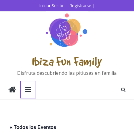
Saltar
Iniciar Sesión |
Registrarse |
al
contenido
Ibiza Fun Family
Disfruta descubriendo las pitiusas en familia
« Todos los Eventos