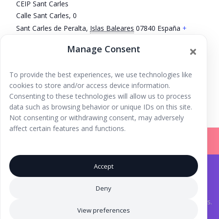
CEIP Sant Carles
Calle Sant Carles, 0
Sant Carles de Peralta
,
Islas Baleares
07840
España
+
Google Map
Manage Consent
Phone
689 07 21 01
To provide the best experiences, we use technologies like
cookies to store and/or access device information.
Teatro de marionetas
Junts preparación al parto
Consenting to these technologies will allow us to process
data such as browsing behavior or unique IDs on this site.
Not consenting or withdrawing consent, may adversely
affect certain features and functions.
Accept
Iniciar Sesión |
Registrarse |
Copyright © 2026
Ibiza Fun Family
. Todos los derechos
Deny
reservados.
Aviso Legal
.
® Marca Registrada. Una iniciativa de
Inma Tutor
y Laura Torres.
View preferences
Iconos creados por Eucalyp - Flaticon