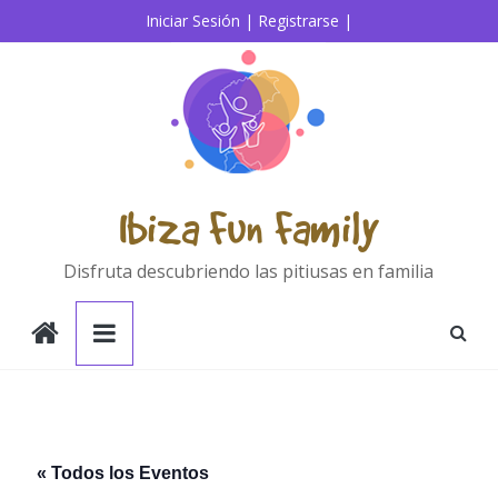
Saltar
Iniciar Sesión |
Registrarse |
al
contenido
Ibiza Fun Family
Disfruta descubriendo las pitiusas en familia
« Todos los Eventos