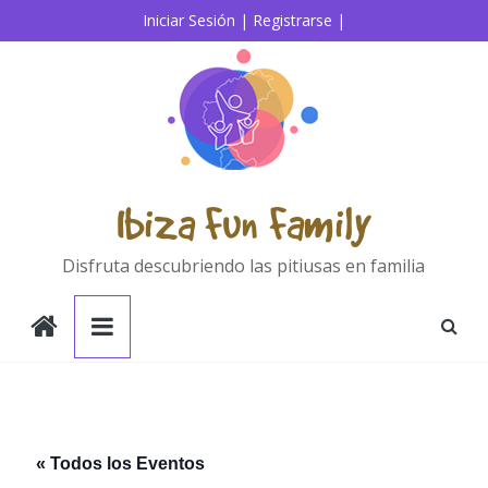
Saltar
Iniciar Sesión |
Registrarse |
al
contenido
Ibiza Fun Family
Disfruta descubriendo las pitiusas en familia
« Todos los Eventos