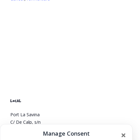
LOCAL
Port La Savina
C/ De Calp, s/n
Formentera
,
islas baleares
07870
España
+ Google
Manage Consent
Map