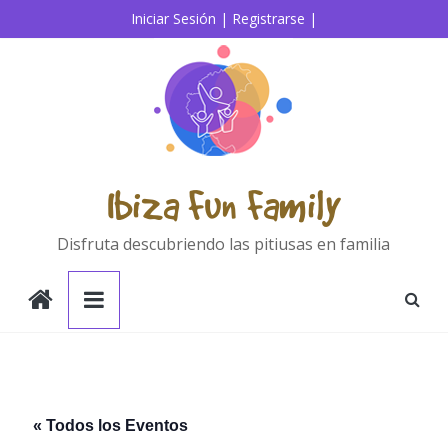
Saltar
Iniciar Sesión |
Registrarse |
al
contenido
Ibiza Fun Family
Disfruta descubriendo las pitiusas en familia
« Todos los Eventos