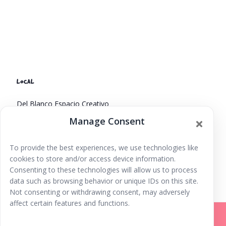
LOCAL
Del Blanco Espacio Creativo
Calle Murcia 10
Manage Consent
Eivissa
,
Islas Baleares
07800
España
+ Google Map
To provide the best experiences, we use technologies like
Pintura sobre
Actividades deportivas , talleres de
cookies to store and/or access device information.
manualidades y educativos
cerámica
Consenting to these technologies will allow us to process
data such as browsing behavior or unique IDs on this site.
Not consenting or withdrawing consent, may adversely
affect certain features and functions.