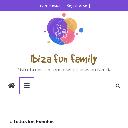
Saltar
Iniciar Sesión |
Registrarse |
al
contenido
Ibiza Fun Family
Disfruta descubriendo las pitiusas en familia
« Todos los Eventos