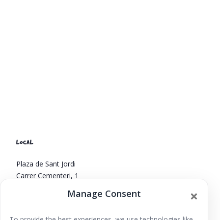
LOCAL
Plaza de Sant Jordi
Carrer Cementeri, 1
Sant Jordi de ses Salines
,
islas baleares
07817
España
Manage Consent
+ Google Map
To provide the best experiences, we use technologies like