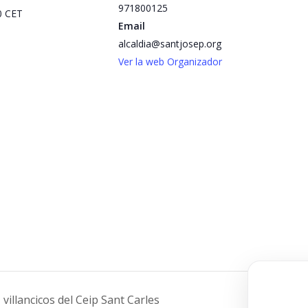
971800125
30
CET
Email
alcaldia@santjosep.org
Ver la web Organizador
villancicos del Ceip Sant Carles