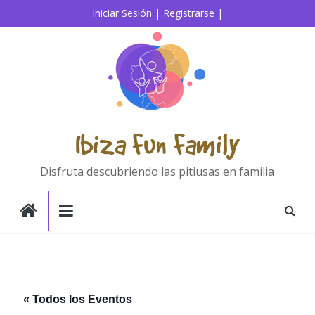
Saltar
Iniciar Sesión |
Registrarse |
al
contenido
Ibiza Fun Family
Disfruta descubriendo las pitiusas en familia
« Todos los Eventos